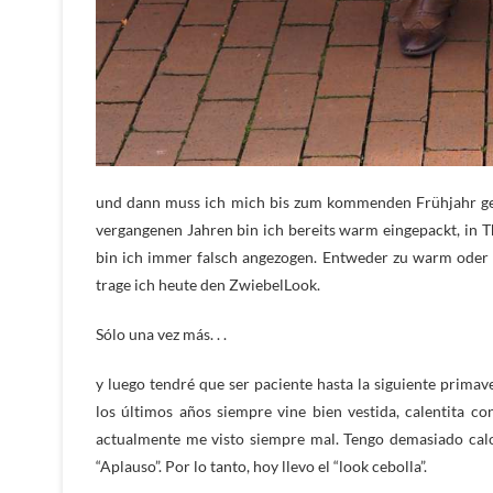
und dann muss ich mich bis zum kommenden Frühjahr gedul
vergangenen Jahren bin ich bereits warm eingepackt, in 
bin ich immer falsch angezogen. Entweder zu warm oder z
trage ich heute den ZwiebelLook.
Sólo una vez más. . .
y luego tendré que ser paciente hasta la siguiente prima
los últimos años siempre vine bien vestida, calentita c
actualmente me visto siempre mal. Tengo demasiado calor
“Aplauso”. Por lo tanto, hoy llevo el “look cebolla”.