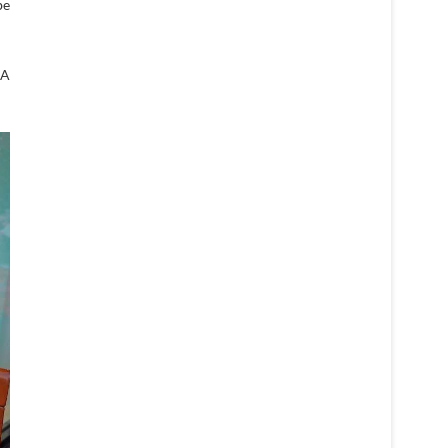
be
RA