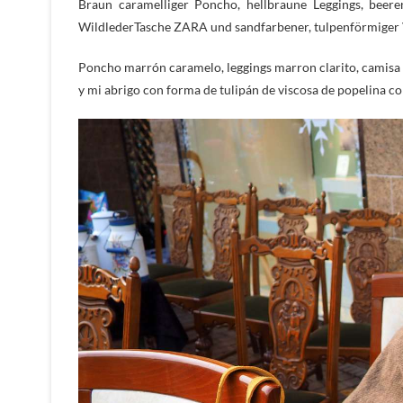
Braun caramelliger Poncho, hellbraune Leggings, bee
WildlederTasche ZARA und sandfarbener, tulpenförmiger
Poncho marrón caramelo, leggings marron clarito, camisa
y mi abrigo con forma de tulipán de viscosa de popelina c