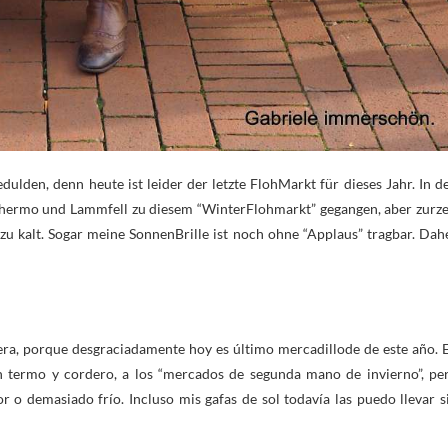
den, denn heute ist leider der letzte FlohMarkt für dieses Jahr. In d
Thermo und Lammfell zu diesem “WinterFlohmarkt” gegangen, aber zurze
u kalt. Sogar meine SonnenBrille ist noch ohne “Applaus” tragbar. Dah
vera, porque desgraciadamente hoy es último mercadillode de este año. 
on termo y cordero, a los “mercados de segunda mano de invierno”, pe
 o demasiado frío. Incluso mis gafas de sol todavía las puedo llevar s