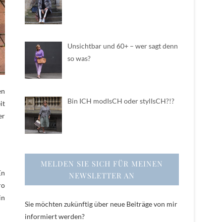
Unsichtbar und 60+ – wer sagt denn
so was?
en
Bin ICH modIsCH oder stylIsCH?!?
it
er
MELDEN SIE SICH FÜR MEINEN
En
NEWSLETTER AN
ro
in
Sie möchten zukünftig über neue Beiträge von mir
informiert werden?