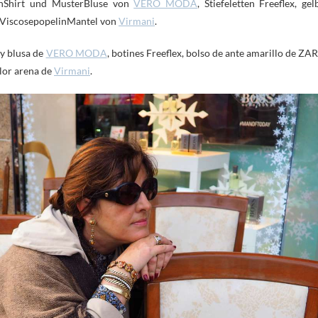
renShirt und MusterBluse von
VERO MODA
, Stiefeletten Freeflex, gel
 ViscosepopelinMantel von
Virmani
.
 y blusa de
VERO MODA
, botines Freeflex, bolso de ante amarillo de ZA
olor arena de
Virmani
.