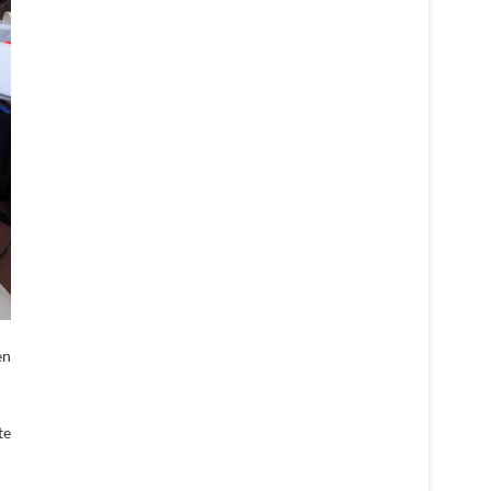
en
te