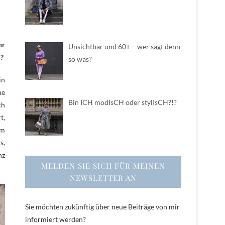
hr
Unsichtbar und 60+ – wer sagt denn
l?
so was?
in
ne
Bin ICH modIsCH oder stylIsCH?!?
ch
t,
em
s,
nz
MELDEN SIE SICH FÜR MEINEN
NEWSLETTER AN
Sie möchten zukünftig über neue Beiträge von mir
informiert werden?