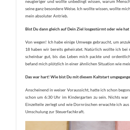
neugieriger und wollte unbedingt wissen, warum Menschen
seine ganz besondere Weise. Ich wollte wissen, wollte mich 
mein absoluter Antrieb.
Bist Du dann gleich auf Dein Ziel losgestürmt oder wie hat
Von wegen! Ich habe einige Umwege gebraucht, um anzuk
18 haben wir bereits geheiratet. Natürlich wollte ich be
scheinbar gut, bis das Leben mich packte und ordentli
befand mich plötzlich in einer ähnlichen Situation wie mei
Das war hart! Wie bist Du mit diesem Kaltstart umgegang
Anscheinend in weiser Voraussicht, hatte ich schon begonn
schon um 6:30 Uhr im Kindergarten zu sein. Nichts war m
Einzelteile zerlegt und wie Dornröschen erwachte ich au
Umschulung zur Steuerfachkraft.