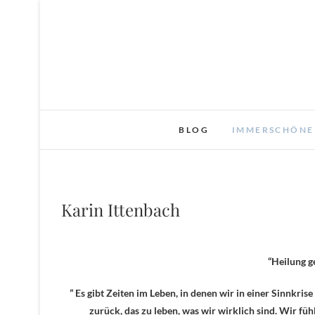
Skip
to
content
BLOG
IMMERSCHÖNE
Karin Ittenbach
“Heilung
” Es gibt Zeiten im Leben, in denen wir in einer Sinnkri
zurück, das zu leben, was wir wirklich sind. Wir füh