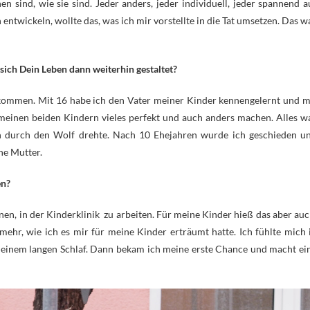
 sind, wie sie sind. Jeder anders, jeder individuell, jeder spannend a
entwickeln, wollte das, was ich mir vorstellte in die Tat umsetzen. Das w
 sich Dein Leben dann weiterhin gestaltet?
ommen. Mit 16 habe ich den Vater meiner Kinder kennengelernt und m
i meinen beiden Kindern vieles perfekt und auch anders machen. Alles w
ch durch den Wolf drehte. Nach 10 Ehejahren wurde ich geschieden u
ne Mutter.
en?
en, in der Kinderklinik zu arbeiten. Für meine Kinder hieß das aber auc
ehr, wie ich es mir für meine Kinder erträumt hatte. Ich fühlte mich 
s einem langen Schlaf. Dann bekam ich meine erste Chance und macht ei