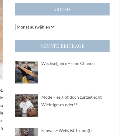
ARCHIV
Archiv
NEUSTE BEITRÄGE
Wechseljahre – eine Chance!
t,
Mode – es gibt doch zurzeit echt
ie
Wichtigeres oder?!!
au
ia
er
ch
Schwarz-Weiß ist Trump(f)