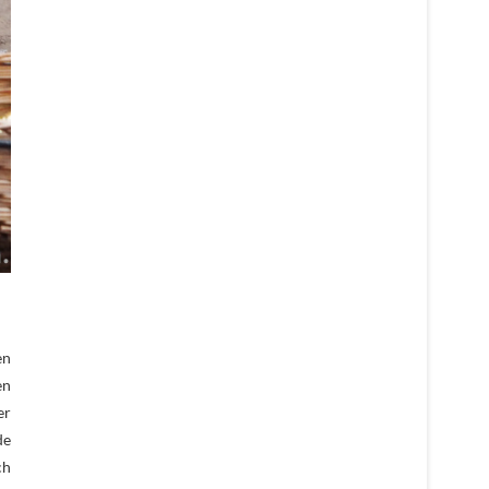
en
en
er
de
ch