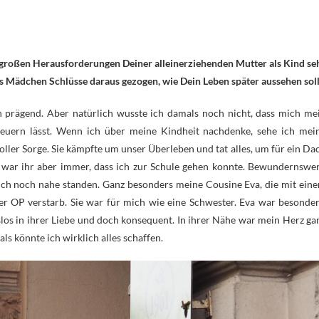
e großen Herausforderungen Deiner alleinerziehenden Mutter als Kind se
s Mädchen Schlüsse daraus gezogen, wie Dein Leben später aussehen sol
 prägend. Aber natürlich wusste ich damals noch nicht, dass mich me
teuern lässt. Wenn ich über meine Kindheit nachdenke, sehe ich mei
oller Sorge. Sie kämpfte um unser Überleben und tat alles, um für ein Da
 war ihr aber immer, dass ich zur Schule gehen konnte. Bewundernswer
 auch noch nahe standen. Ganz besonders meine Cousine Eva, die mit ein
r OP verstarb. Sie war für mich wie eine Schwester. Eva war besonder
slos in ihrer Liebe und doch konsequent. In ihrer Nähe war mein Herz ga
als könnte ich wirklich alles schaffen.