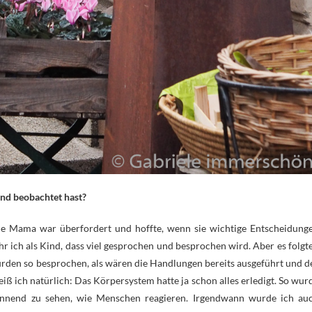
und beobachtet hast?
ne Mama war überfordert und hoffte, wenn sie wichtige Entscheidung
uhr ich als Kind, dass viel gesprochen und besprochen wird. Aber es folgt
rden so besprochen, als wären die Handlungen bereits ausgeführt und d
iß ich natürlich: Das Körpersystem hatte ja schon alles erledigt. So wur
annend zu sehen, wie Menschen reagieren. Irgendwann wurde ich au